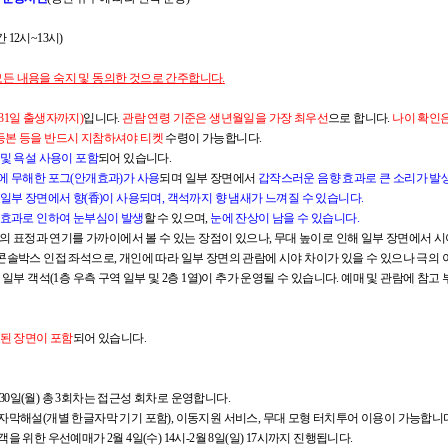
간 12시~13시)
모든 내용을 숙지 및 동의한 것으로 간주합니다
.
월 31일 출생자까지)
입니다.
관람 연령 기준은 생년월일을 가장 최우선
으로 합니다.
나이 확인
등본 등을 반드시 지참하셔야 티켓
수령이 가능합니다.
및 욕설 사용이 포함
되어 있습니다.
에 무해한 포그(안개효과)가 사용
되며 일부 장면에서
갑작스러운 음향 효과로 큰 소리가 발
일부 장면에서 향(香)이 사용되며, 객석까지 향 냄새가 느껴질 수 있습니다.
 효과로 인하여 눈부심이 발생
할 수 있으며,
눈에 잔상이 남을 수 있습니다.
배우의 표정과 연기를 가까이에서 볼 수 있는 장점이 있으나, 무대 높이로 인해 일부 장면에서 
 좌석은 콘솔박스 인접 좌석으로, 개인에 따라 일부 장면의 관람에 시야 차이가 있을 수 있으나 극
 일부 객석(1층 우측 구역 일부 및 2층 1열)이 추가 운영될 수 있습니다. 예매 및 관람에 참고
현된 장면이 포함
되어 있습니다.
, 3월 30일(월) 총 3회차는 접근성 회차로 운영합니다.
글자막해설(개별 한글자막 기기 포함), 이동지원 서비스, 무대 모형 터치투어 이용이 가능합니
을 위한 우선예매가 2월 4일(수) 14시-2월 8일(일) 17시까지 진행됩니다.