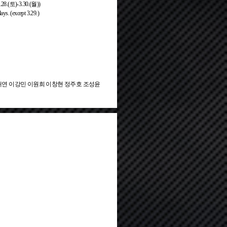
토)-3.30.(월))
ays. (except 3.29.)
재연 이강민 이원희 이창현 정주호 조성윤