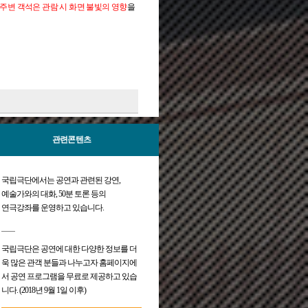
주변 객석은 관람 시 화면 불빛의 영향
을
다.
부 좌석 우선예매를 시행합니다.
▼
않습니다.
신분증, 여권, 주민등록등본 등을 반드시
서 비장애인도 대여가 가능합니다.
합니다.
미숙지로 인한 취소/환불/변경이 되지 않
센터 예매
관련콘텐츠
있습니다.
대중교통을 이용해 주시기 바랍니다.
.
국립극단에서는 공연과 관련된 강연,
예술가와의 대화, 50분 토론 등의
장애인 예매가 가능합니다.
연극강좌를 운영하고 있습니다.
 불빛의 영향
을 받을 수 있습니다
.
국립극단은 공연에 대한 다양한 정보를 더
욱 많은 관객 분들과 나누고자 홈페이지에
서 공연 프로그램을 무료로 제공하고 있습
니다. (2018년 9월 1일 이후)