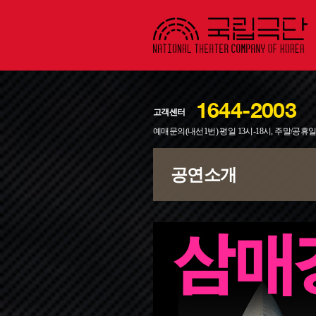
1644-2003
고객센터
예매문의(내선1번) 평일 13시-18시, 주말/공휴
공유하기
메일보내기
프린트하기
공연소개