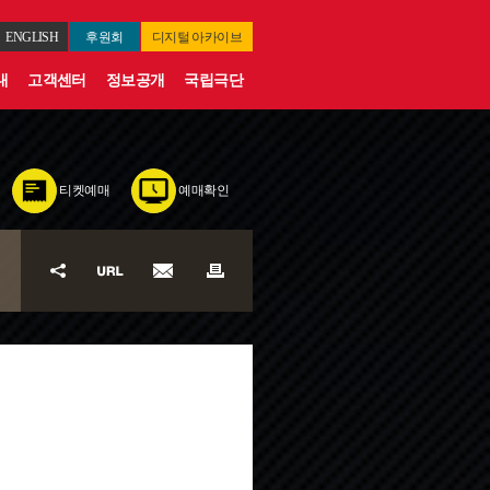
ENGLISH
후원회
디지털
아카이브
내
고객센터
정보공개
국립극단
티켓예매
예매확인