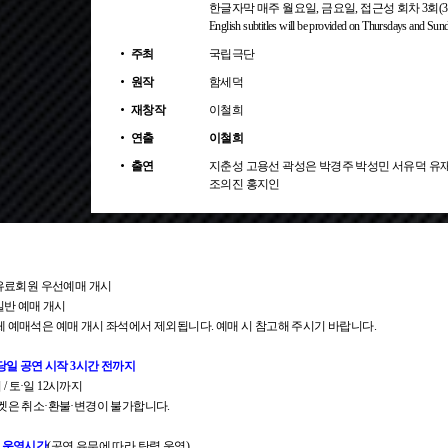
한글자막 매주 월요일, 금요일, 접근성 회차 3회(3.28.(
English subtitles will be provided on Thursdays and Sund
주최
국립극단
원작
함세덕
재창작
이철희
연출
이철희
출연
지춘성 고용선 곽성은 박경주 박성민 서유덕 유
조의진 홍지인
14시 유료회원 우선예매 개시
시 일반 예매 개시
체 예매석은 예매 개시 좌석에서 제외됩니다. 예매 시 참고해 주시기 바랍니다.
 당일 공연 시작 3시간 전까지
 / 토·일 12시까지
티켓은 취소·환불·변경이 불가합니다.
터 운영시간
(공연 유무에 따라 탄력 운영)