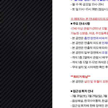
- 월·수·목·금요일 13시~20시
- 토·일 11시~15시 30분 (점심시
※ 예매자는 본 안내페이지의 
■ 주요 안내사항
-
15세 이상 관람가 (2011년 12
가능한 신분증, 여권, 주민등록
- 본 공연은
흡연 장면과 비속어 
- 본 공연은 연출적 의도로
인체
- 본 공연은 연출적 의도에 따라
- 본 공연의 일부 장면에서
조명
- 객석 1층 2열에서 관람 시 
- 객석 1층 12열 11-12번
- 무대 설치 및 시야제한 확인 후
**트리거 워닝**
- 본 공연은
살인 및 유혈이 표
■ 접근성 회차 안내
- 3월 28일(토), 3월 29일(일)
- 음성해설, 한국수어통역, 한
- 접근성 회차에 한해 장애인 관객