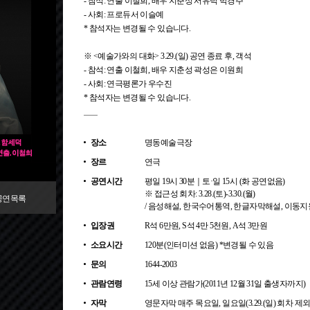
- 참석: 연출 이철희, 배우 지춘성 서유덕 박경주
- 사회: 프로듀서 이슬예
* 참석자는 변경될 수 있습니다.
※ <예술가와의 대화> 3.29.(일) 공연 종료 후, 객석
- 참석: 연출 이철희, 배우 지춘성 곽성은 이원희
- 사회: 연극평론가 우수진
* 참석자는 변경될 수 있습니다.
장소
명동예술극장
장르
연극
공연시간
평일 19시 30분｜토·일 15시 (화 공연없음)
※ 접근성 회차: 3.28.(토)-3.30.(월)
공연목록
/ 음성해설, 한국수어통역, 한글자막해설, 이동지
입장권
R석 6만원, S석 4만 5천원, A석 3만원
소요시간
120분(인터미션 없음) *변경될 수 있음
문의
1644-2003
관람연령
15세 이상 관람가(2011년 12월 31일 출생자까지)
자막
영문자막 매주 목요일, 일요일(3.29.(일) 회차 제외