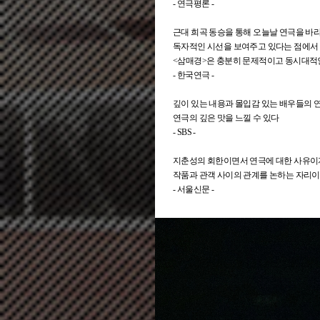
- 연극평론 -
근대 희곡 동승을 통해 오늘날 연극을 바
독자적인 시선을 보여주고 있다는 점에서
<삼매경>은 충분히 문제적이고 동시대적인
- 한국연극 -
깊이 있는 내용과 몰입감 있는 배우들의 
연극의 깊은 맛을 느낄 수 있다
- SBS -
▶ 관람 당일 활동지원(극장 내 이
시판
(
*Q&A 바로가기
)
으로 문
지춘성의 회한이면서 연극에 대한 사유이
작품과 관객 사이의 관계를 논하는 자리
- 서울신문 -