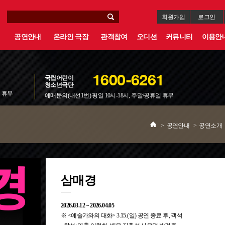
회원가입
로그인
공연안내
온라인 극장
관객참여
오디션
커뮤니티
이용안
국립어린이
1600-6261
청소년극단
일 휴무
예매문의(내선1번) 평일 10시-18시, 주말/공휴일 휴무
>
공연안내
>
공연소개
삼매경
2026.03.12 ~ 2026.04.05
※ <예술가와의 대화> 3.15.(일) 공연 종료 후, 객석