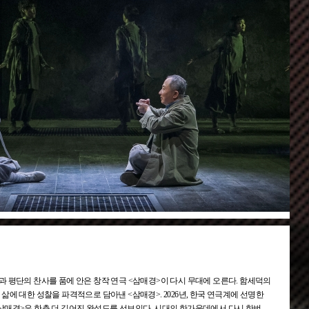
 관객과 평단의 찬사를 품에 안은 창작 연극 <삼매경>이 다시 무대에 오른다. 함세덕의
삶에 대한 성찰을 파격적으로 담아낸 <삼매경>. 2026년, 한국 연극계에 선명한
삼매경>은 한층 더 깊어진 완성도를 선보인다. 시대의 한가운데에서 다시 한번