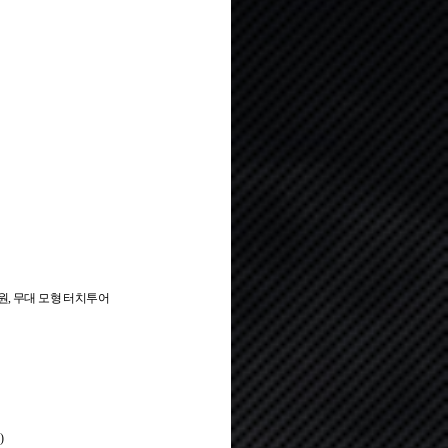
원, 무대 모형 터치투어
)