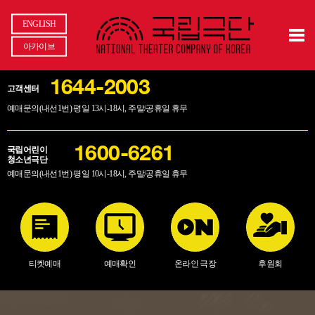
ENGLISH
아카이브
1644-2003
고객센터
예매문의(내선1번) 평일 13시-18시, 주말/공휴일 휴무
국립어린이
1600-6261
청소년극단
예매문의(내선1번) 평일 10시-18시, 주말/공휴일 휴무
티켓예매
예매확인
온라인 극장
후원회