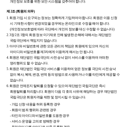
개인정보 보호를 위한 보안 시스템을 갖추어야 합니다.
제 2조 (회원의 의무)
1.
회원 가입 시 요구되는 정보는 정확하게 기입하여야 합니다. 회원은 이용 신청
시 기재한 사항이 변경되었을 경우에는 온라인으로 수정을 해야 합니다.
(개인정보보호법에 따라 극단에서 개인의 정보를 대신 수정할 수 없습니다)
2.
3장 2조 1항의 회원 정보 미기재로 인해 발생한 손해에 대해서는 재단법인
국립극단에서 책임지지 않습니다.
3.
아이디와 비밀번호에 관한 모든 관리의 책임은 회원에게 있으며 자신의
아이디와 비밀번호를 제3자에게 이용하게 해서는 안 됩니다.
4.
회원은 재단법인 국립극단의 사전 승낙 없이 서비스를 이용하여 어떠한
영리행위도 할 수 없습니다.
5.
회원은 재단법인 국립극단 서비스를 이용하여 얻은 정보를 극단의 사전 승낙
없이 복사, 복제, 변경, 번역 등의 방법으로 사용하거나 이를 타인에게 제공할 수
없습니다.
6.
회원은 언제든지 탈퇴를 요청할 수 있으며 재단법인 국립극단은 즉시
회원탈퇴를 처리합니다. 회원이 다음 각 호의 사유에 해당하는 경우 재단법인
국립극단은 회원자격을 제한 및 정지시킬 수 있습니다.
-
가입 신청 내용을 허위 등록한 경우
-
회원이 범죄 행위와 관련된 경우
-
타인의 아이디와 비밀번호를 도용한 경우
-
서비스 운영을 고의로 방해한 경우
-
동일인이 다른 아이디로 이중 등록한 경우