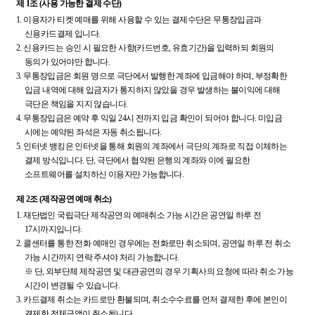
제 1조 (사용 가능한 결제 수단)
1.
이용자가 티켓 예매를 위해 사용할 수 있는 결제수단은 무통장입금과
신용카드결제 입니다.
2.
신용카드는 승인 시 필요한 사항(카드번호, 유효기간)을 입력하되 회원의
동의가 있어야만 합니다.
3.
무통장입금은 회원 명으로 극단에서 발행한 계좌에 입금해야 하며, 부정확한
입금 내역에 대해 입금자가 통지하지 않았을 경우 발생하는 불이익에 대해
극단은 책임을 지지 않습니다.
4.
무통장입금은 예약 후 익일 24시 전까지 입금 확인이 되어야 합니다. 미입금
시에는 예약된 좌석은 자동 취소됩니다.
5.
인터넷 뱅킹은 인터넷을 통해 회원의 계좌에서 극단의 계좌로 직접 이체하는
결제 방식입니다. 단, 극단에서 협약된 은행의 계좌와 이에 필요한
소프트웨어를 설치하신 이용자만 가능합니다.
제 2조 (제작공연 예매 취소)
1.
재단법인 국립극단 제작공연의 예매취소 가능 시간은 공연일 하루 전
17시까지입니다.
2.
콜센터를 통한 전화 예매인 경우에는 전화로만 취소되며, 공연일 하루 전 취소
가능 시간까지 연락 주셔야 처리 가능합니다.
※ 단, 외부단체 제작공연 및 대관공연의 경우 기획사의 요청에 따라 취소 가능
시간이 변경될 수 있습니다.
3.
카드결제 취소는 카드로만 환불되며, 취소수수료를 먼저 결제한 후에 본인이
결제한 전체금액이 취소됩니다.