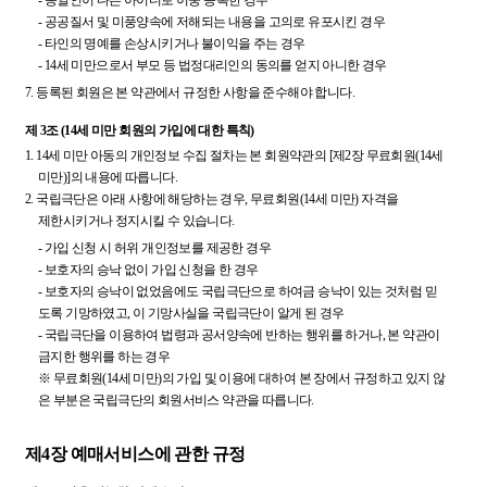
-
공공질서 및 미풍양속에 저해되는 내용을 고의로 유포시킨 경우
-
타인의 명예를 손상시키거나 불이익을 주는 경우
-
14세 미만으로서 부모 등 법정대리인의 동의를 얻지 아니한 경우
7.
등록된 회원은 본 약관에서 규정한 사항을 준수해야 합니다.
제 3조 (14세 미만 회원의 가입에 대한 특칙)
1.
14세 미만 아동의 개인정보 수집 절차는 본 회원약관의 [제2장 무료회원(14세
미만)]의 내용에 따릅니다.
2.
국립극단은 아래 사항에 해당하는 경우, 무료회원(14세 미만) 자격을
제한시키거나 정지시킬 수 있습니다.
-
가입 신청 시 허위 개인정보를 제공한 경우
-
보호자의 승낙 없이 가입 신청을 한 경우
-
보호자의 승낙이 없었음에도 국립극단으로 하여금 승낙이 있는 것처럼 믿
도록 기망하였고, 이 기망사실을 국립극단이 알게 된 경우
-
국립극단을 이용하여 법령과 공서양속에 반하는 행위를 하거나, 본 약관이
금지한 행위를 하는 경우
※
무료회원(14세 미만)의 가입 및 이용에 대하여 본 장에서 규정하고 있지 않
은 부분은 국립극단의 회원서비스 약관을 따릅니다.
제4장 예매서비스에 관한 규정