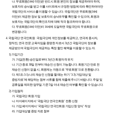
나.
무료회원(14세 미만)은 반드시 회원 본인의 정보를 제공하여야 하며,
보호자의 승낙을 받고 이를 사이트에서 규정한 방침에 따라 확인하여야만
국립극단의 서비스를 이용할 수 있습니다. 국립극단은 무료회원(14세
미만)이 제공한 정보 및 보호자의 승낙유무를 확인할 수 있으며, 회원과
보호자는 국립극단의 확인조치에 대해 적극 협조하여야 합니다.
다.
무료회원(14세 미만)이 14세에 도달하면 국립극단의 무료회원으로
변경됩니다.
4.
국립극단 연극인회원 : 국립극단에 개인정보를 제공하고, 연극계 종사자,
창작진, 연극 전문 교육자임을 증명한 자로서 3년간 국립극단의 정보를
제공받으며 국립극단이 제공하는 특정 할인 혜택을 이용할 수 있는 자.
1) 가입기간
가.
가입(전환) 승인일로부터 3년간 회원자격 유지
나.
기간 종료 30일 전부터 재승인 신청이 가능합니다. 회원기간 만료 전
재승인 신청이 없을 시, 회원제는 자동으로 ‘무료회원’으로 전환됩니다.
다.
제1조-3-1)-나의 재승인 신청을 할 때는 하기 ‘3-3) 가입대상 및
증빙자료’에 해당하는 첨부 서류를 함께 제출해 주시기 바랍니다. 주말 및
공휴일을 제외한 업무일 기준 5일 이내 재승인 여부를 확인할 수 있습니다.
2) 가입절차
가.
국립극단 회원 가입
나.
마이페이지에서 ‘국립극단 연극인회원’ 전환 신청
다.
가입 페이지에서 ‘국립극단 연극인회원 가입신청 양식’ 작성
라.
가입대상별 증빙 자료 첨부