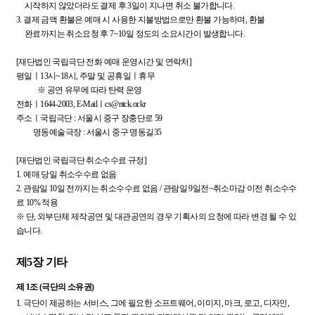
시작하지 않았더라도 결제 후 3일이 지나면 취소 불가합니다.
3.
결제 금액 환불은 예매 시 사용한 지불방법으로만 환불 가능하며, 환불
완료까지는 취소요청 후 7~10일 정도의 소요시간이 발생합니다.
[재단법인 국립극단 전화 예매 운영시간 및 연락처]
평일ㅣ13시~18시, 주말 및 공휴일ㅣ휴무
※ 공연 유무에 따라 탄력 운영
전화ㅣ1644-2003, E-Mailㅣcs@ntck.or.kr
주소ㅣ국립극단 : 서울시 중구 장충단로 59
명동예술극장 : 서울시 중구 명동길35
[재단법인 국립극단 취소수수료 규정]
1. 예매 당일 취소수수료 없음
2. 관람일 10일 전까지는 취소수수료 없음 / 관람일 9일전~취소마감 이전 취소수수
료 10% 적용
※ 단, 외부단체 제작공연 및 대관공연의 경우 기획사의 요청에 따라 변경 될 수 있
습니다.
제5장 기타
제 1조 (극단의 소유권)
1.
극단이 제공하는 서비스, 그에 필요한 소프트웨어, 이미지, 마크, 로고, 디자인,