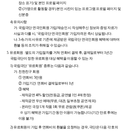
장소 표기) 및 본인 프로필 페이지
②
(가명으로 활동할 경우) 본인 사진이 있는 프로그램 프로필 페이지 및
신분증
4) 유의사항
가.
국립극단 연극인회원 가입/재승인 시 작성해주신 정보와 증빙 자료가
사실과 다를 시, ‘국립극단 연극인회원’ 가입자격은 즉시 상실됩니다.
나.
3-4)-가의 사유로 기존에 제공받은 국립극단 연극인회원 혜택에 대하여
환불 등의 조치가 취해질 수 있습니다.
5.
유료회원 : 별도의 가입절차를 거쳐 연회비 결제 후, 결제일로부터 1년간
국립극단이 정한 유료회원 대상 혜택을 이용할 수 있는 자
1) 국립극단 ‘유료회원’ 종류는 다음과 같습니다.
가.
친한친구 회원
①
연회비: 5만원
②
가입기간: 연회비 결제일로부터 1년
③
혜택
- 제작공연 40% 할인(전등급, 공연별 1인 4매 한정)
- 제작공연 우선 예매(무료, 대관, 일부초청 공연 제외)
- 온라인 극장 1개 작품 1회 무료 관람권(쿠폰) 제공
※ 상기 혜택은 가입기간 동안 이용이 가능합니다.(기간 만료 후에는
이용 불가)
2) 유료회원이 가입 후 연회비의 환불을 요청하는 경우, 극단은 다음 각 호의