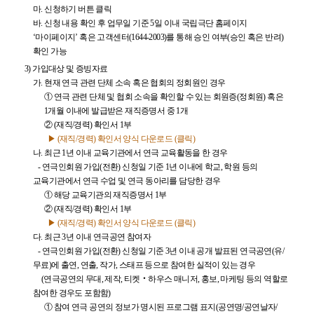
마.
신청하기 버튼 클릭
바.
신청 내용 확인 후 업무일 기준 5일 이내 국립극단 홈페이지
‘마이페이지’ 혹은 고객센터(1644-2003)를 통해 승인 여부(승인 혹은 반려)
확인 가능
3) 가입대상 및 증빙자료
가.
현재 연극 관련 단체 소속 혹은 협회의 정회원인 경우
①
연극 관련 단체 및 협회 소속을 확인할 수 있는 회원증(정회원) 혹은
1개월 이내에 발급받은 재직증명서 중 1개
②
(재직/경력) 확인서 1부
▶ (재직/경력) 확인서 양식 다운로드 (클릭)
나.
최근 1년 이내 교육기관에서 연극 교육활동을 한 경우
- 연극인회원 가입(전환) 신청일 기준 1년 이내에 학교, 학원 등의
교육기관에서 연극 수업 및 연극 동아리를 담당한 경우
①
해당 교육기관의 재직증명서 1부
②
(재직/경력) 확인서 1부
▶ (재직/경력) 확인서 양식 다운로드 (클릭)
다.
최근 3년 이내 연극공연 참여자
- 연극인회원 가입(전환) 신청일 기준 3년 이내 공개 발표된 연극공연(유/
무료)에 출연, 연출, 작가, 스태프 등으로 참여한 실적이 있는 경우
(연극공연의 무대, 제작, 티켓‧하우스 매니저, 홍보, 마케팅 등의 역할로
참여한 경우도 포함함)
①
참여 연극 공연의 정보가 명시된 프로그램 표지(공연명/공연날자/