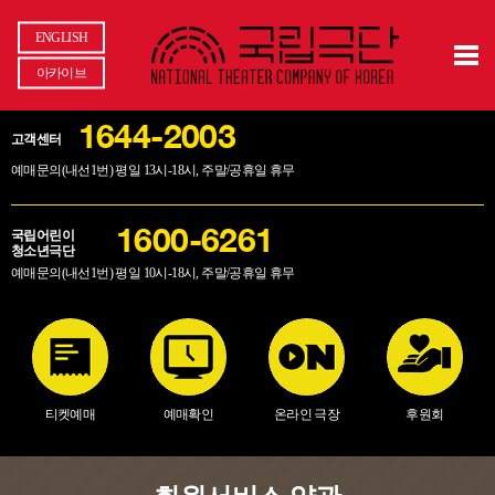
ENGLISH
아카이브
1644-2003
고객센터
예매문의(내선1번) 평일 13시-18시, 주말/공휴일 휴무
국립어린이
1600-6261
청소년극단
예매문의(내선1번) 평일 10시-18시, 주말/공휴일 휴무
티켓예매
예매확인
온라인 극장
후원회