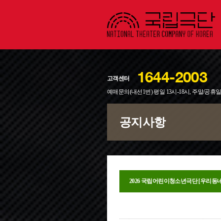
1644-2003
고객센터
예매문의(내선1번) 평일 13시-18시, 주말/공휴
공지사항
2026 국립어린이청소년극단 [우리동