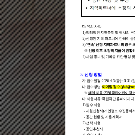
다. 유의 사항
1) 정례적인 지역축제 및 행사의 
2) 선정된 지역 파트너에 한하여 공
3)
‘연속’ 신청 지역파트너의 경우
※ 선정 이후 초청액 지급이 원활하
4) 사업 홍보 및 기록을 위한 영상 
3. 신청 방법
가. 접수일정: 2026. 4. 3.(금) ~ 5. 31.(
나. 접수방법:
이메일 접수 (ylab@ntck.
※
메일 제목: 2026 국립어린
다. 제출서류: 국립극단 홈페이지 지
1) 필수 제출
- 지원신청서(개인정보 수집동의서
- 공간 현황 및 사용계획서
2) 선택 제출
- 공연추천서