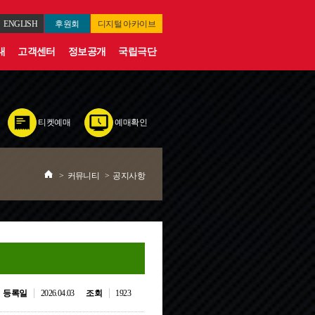
ENGLISH
후원회
디지털
아카이브
내
고객센터
정보공개
국립극단
티켓예매
예매확인
>
커뮤니티
>
공지사항
등록일
2026.04.03
조회
1923