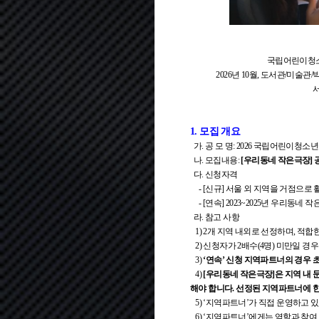
국립어린이청소
2026년 10월, 도서관/미
서
1. 모집 개요
가. 공 모 명: 2026 국립어린이청
나. 모집내용:
[우리동네 작은극장] 
다. 신청자격
- [신규] 서울 외 지역을 거점으로
- [연속] 2023~2025년 우리동
라. 참고 사항
1) 2개 지역 내외로 선정하며, 적합
2) 신청자가 2배수(4명) 미만일 경
3)
‘연속’ 신청 지역파트너의 경우 초
4)
[우리동네 작은극장]은 지역 내 
해야 합니다. 선정된 지역파트너에 
5) ‘지역파트너’가 직접 운영하고 
6) ‘지역파트너’에게는 역할과 참여