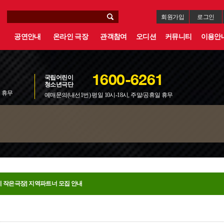
회원가입
로그인
공연안내
온라인 극장
관객참여
오디션
커뮤니티
이용안
국립어린이
1600-6261
청소년극단
일 휴무
예매문의(내선1번) 평일 10시-18시, 주말/공휴일 휴무
네 작은극장] 지역파트너 모집 안내