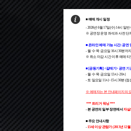
■ 예매 개시 일정
- 2026년 6월 17일(수) 14시 일
※ 공연장 운영 좌석과 사전 단
■ 온라인 예매 가능 시간: 공연
- 월·수·목·금요일 16시 30분까
※ 취소 마감 시간 이후 예매 
■ [공동기획] <갈매기> 공연 
- 월·수·목·금요일 13시~20시
- 토·일요일 11시~15시 30분 (
※ 예매자는 본 안내페이지의 
*** 트리거 워닝 ***
- 본 공연의 일부 장면에서
자살
■ 주요 안내사항
-
13세 이상 관람가 (2013년 12