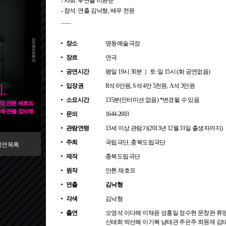
- 사회: 부연출 이환준
- 참석: 연출 김낙형, 배우 전원
장소
명동예술극장
장르
연극
공연시간
평일 19시 30분 ｜ 토·일 15시 (화 공연없음)
입장권
R석 6만원, S석 4만 5천원, A석 3만원
소요시간
135분(인터미션 없음) *변경될 수 있음
문의
1644-2003
관람연령
13세 이상 관람가(2013년 12월 31일 출생자까지)
주최
국립극단, 충북도립극단
공연목록
제작
충북도립극단
원작
안톤 체호프
연출
김낙형
각색
김낙형
출연
오영석 이다해 이채윤 성홍일 정수현 문창완 류
신태희 박선혜 이기복 남태관 주은주 최원재 김