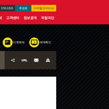
ENGLISH
후원회
디지털
아카이브
내
고객센터
정보공개
국립극단
티켓예매
예매확인