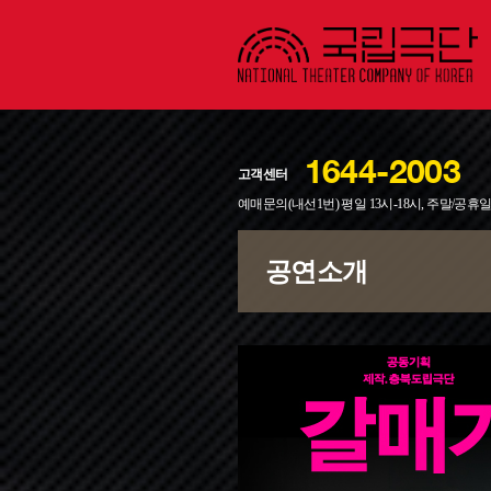
1644-2003
고객센터
예매문의(내선1번) 평일 13시-18시, 주말/공휴
공유하기
메일보내기
프린트하기
공연소개