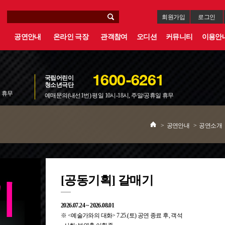
회원가입
로그인
공연안내
온라인 극장
관객참여
오디션
커뮤니티
이용안
국립어린이
1600-6261
청소년극단
일 휴무
예매문의(내선1번) 평일 10시-18시, 주말/공휴일 휴무
>
공연안내
>
공연소개
[공동기획] 갈매기
2026.07.24 ~ 2026.08.01
※ <예술가와의 대화> 7.25.(토) 공연 종료 후, 객석