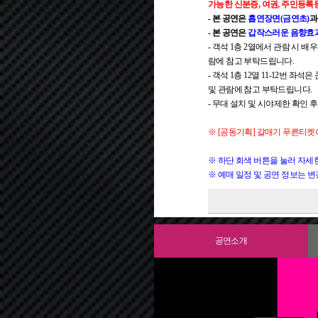
가능한 신분증, 여권, 주민등록
- 본 공연은
흡연장면(금연초)
- 본 공연은
갑작스러운 음향효과
- 객석 1층 2열에서 관람 시 
람에 참고 부탁드립니다.
- 객석 1층 12열 11-12번
및 관람에 참고 부탁드립니다.
- 무대 설치 및 시야제한 확인 후
※ [공동기획] 갈매기 푸른티켓
※ 하단 회색 버튼을 눌러 자세
※ 예매 일정 및 공연 정보는 
■ 휠체어석 예매
■ 오시는 길
■ 시설안내
■ 쾌적한 관람 환경을 위해 공
■ 공연 전 무대사진과 커튼콜 
- 예매방법: 국립극단 콜센터
- 명동예술극장은 차량 통행이 
- 매표소: 명동예술극장 1층
■ 13세 이상 관람가 (2013년 1
■ 할인 적용받은 분들은 할인 
- 입장이 허용될 경우, 다른 
- 휠체어석 위치: 명동예술극장 무
- 자동차 이용 시 명동예술극장
- 매표소/로비 이용: 공연 시작 
-
- 할인 내역에 안내되어 있듯,
- 공연 중 퇴장 시에도 재입장이
관람 연령 기준은 생년월일을
- 전동 및 일반 휠체어 모두 앉
- 택시 이용 시 하나금융그룹 
- 공연장: 건물 2층이 객석 1층
지참하셔야 티켓 수령이 가능
- 증빙자료를 미지참하시거나 
합
- 대중교통 이용 시 홈페이지 
- 엘리베이터 이용: 공연 시작 
- 관람 연령에 맞지 않거나 확
※
할인가가 동일하더라도 관람
공연소개
- 화장실: 전 층에 남·여 화장
사오니 예매 시 유의하시기 바
- 휠체어 관객을 위한 화장실은
- 반드시 관람자 본인 아이디로
- 그 외 아트숍과 물품보관소가
- 대리 수령 및 양도가 불가하며
- 관람 당일 예매자 본인 신분