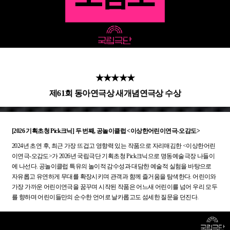
- 대리 수령 및 양도는 불가하며, 개인 간 거래 또는 양도로 인한 피해는 예
매처 및 공연장에서 해결이 불가합니다.
★★★★★
제61회 동아연극상 새개념연극상 수상
[2026 기획초청 Pick크닉] 두 번째, 공놀이클럽 <이상한어린이연극-오감도>
2024년 초연 후, 최근 가장 뜨겁고 영향력 있는 작품으로 자리매김한 <이상한어린
이연극-오감도>가 2026년 국립극단 기획초청 Pick크닉으로 명동예술극장 나들이
에 나선다. 공놀이클럽 특유의 놀이적 감수성과 대담한 예술적 실험을 바탕으로
자유롭고 유연하게 무대를 확장시키며 관객과 함께 즐거움을 탐색한다. 어린이와
가장 가까운 어린이연극을 꿈꾸며 시작된 작품은 어느새 어린이를 넘어 우리 모두
를 향하며 어린이들만의 순수한 언어로 날카롭고도 섬세한 질문을 던진다.