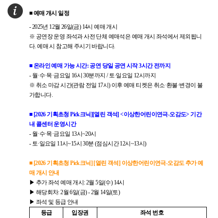
■ 예매 개시 일정
- 2025년 12월 26일(금) 14시 예매 개시
※ 공연장 운영 좌석과 사전 단체 예매석은 예매 개시 좌석에서 제외됩니
다. 예매 시 참고해 주시기 바랍니다.
■ 온라인 예매 가능 시간: 공연 당일 공연 시작 3시간 전까지
- 월·수·목·금요일 16시 30분까지 / 토·일요일 12시까지
※ 취소 마감 시간(관람 전일 17시) 이후 예매 티켓은 취소·환불·변경이 불
가합니다.
■ [2026 기획초청 Pick크닉][열린 객석] <이상한어린이연극-오감도> 기간
내 콜센터 운영시간
- 월·수·목·금요일 13시~20시
- 토·일요일 11시~15시 30분 (점심시간 12시~13시)
■ [2026 기획초청 Pick크닉] [열린 객석] 이상한어린이연극-오감도 추가 예
매 개시 안내
▶ 추가 좌석 예매 개시: 2월 5일(수) 14시
▶ 해당회차: 2월 6일(금) - 2월 14일(토)
▶ 좌석 및 등급 안내
등급
입장권
좌석 번호