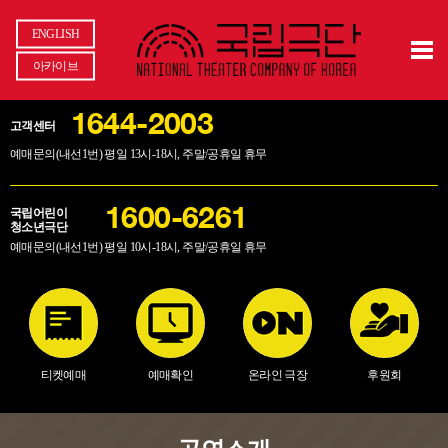
ENGLISH
아카이브
1644-2003
고객센터
예매문의(내선1번) 평일 13시-18시, 주말/공휴일 휴무
국립어린이
1600-6261
청소년극단
예매문의(내선1번) 평일 10시-18시, 주말/공휴일 휴무
티켓예매
예매확인
온라인 극장
후원회