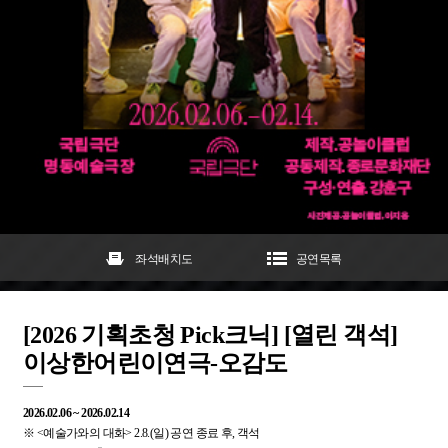
좌석배치도
공연목록
[2026 기획초청 Pick크닉] [열린 객석]
이상한어린이연극-오감도
2026.02.06 ~ 2026.02.14
※ <예술가와의 대화> 2.8.(일) 공연 종료 후, 객석