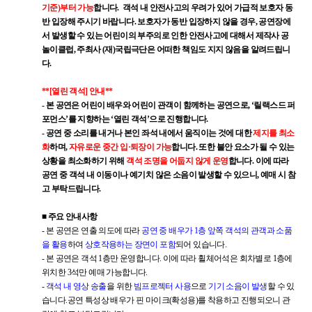
기준)부터 가능
합니다. 객석 내 안전사고의 우려가 있어 가급적 보호자 동
반 입장해 주시기 바랍니다. 보호자가 동반 입장하지 않을 경우, 공연장에
서 발생할 수 있는 어린이의 부주의로 인한 안전사고에 대해서 제작사 공
놀이클럽, 주최사 (재)국립극단은 어떠한 책임도 지지 않음을 알려드립니
다.
**[열린 객석] 안내**
- 본 공연은 어린이 배우와 어린이 관객이 함께하는 공연으로, ‘릴랙스드 퍼
포먼스’를 지향하는 ‘열린 객석’으로 진행합니다.
- 공연 중 소리를 내거나 본인 좌석 내에서 움직이는 것에 대한
제지를 최소
화
하며,
자유로운 중간 입·퇴장이 가능
합니다. 또한 불안 요소가 될 수 있는
상황을 최소화하기 위해
객석 조명을 어둡지 않게 운영
합니다. 이에 따라
공연 중 객석 내 이동이나 예기치 않은 소음이 발생할 수 있으니, 예매 시 참
고 부탁드립니다.
■ 주요 안내사항
- 본 공연은 연출 의도에 따라
공연 중 배우가 1층 앞쪽 객석의 관객과 소품
을 활용
하여
상호작용하는 장면이 포함
되어 있습니다.
- 본 공연은 객석 1층만 운영합니다. 이에 따라 휠체어석은 회차별로 1층에
위치한 3석만 예매 가능합니다.
-
객석 내 영상 송출
을 위한
빔프로젝터 사용
으로
기기 소음이 발생
할 수 있
습니다.공연 특성상 배우가 핀 마이크(확성용)를 착용하고 진행되오니 관