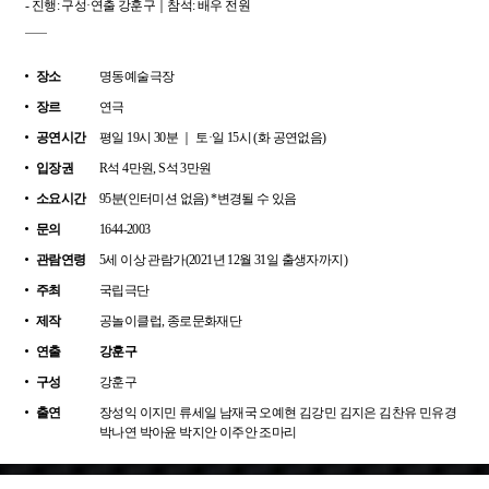
- 진행: 구성·연출 강훈구｜참석: 배우 전원
장소
명동예술극장
장르
연극
공연시간
평일 19시 30분 ｜ 토·일 15시 (화 공연없음)
입장권
R석 4만원, S석 3만원
소요시간
95분(인터미션 없음) *변경될 수 있음
문의
1644-2003
관람연령
5세 이상 관람가(2021년 12월 31일 출생자까지)
주최
국립극단
제작
공놀이클럽, 종로문화재단
연출
강훈구
구성
강훈구
출연
장성익 이지민 류세일 남재국 오예현 김강민 김지은 김찬유 민유경
박나연 박아윤 박지안 이주안 조마리