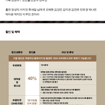
기획 변은서ㅣ조연출 전준구 한우빈
출연 장성익 이지민 류세일 남재국 오예현 김강민 김지은 김찬유 민유경 박나연
박아윤 박지안 이주안 조마리
할인 및 혜택