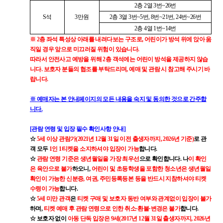
2층 2열 3번~26번
S석
3만원
2층 3열 3번~5번, 8번~21번, 24번~26번
2층 4열 1번~14번
※ 2층 좌석 특성상 아래를 내려다보는 구조로, 어린이가 방석 위에 앉아 움
직일 경우 앞으로 미끄러질 위험이 있습니다.
따라서 안전사고 예방을 위해 2층 객석에는 어린이 방석을 제공하지 않습
니다. 보호자 분들의 협조를 부탁드리며, 예매 및 관람 시 참고해 주시기 바
랍니다.
※ 예매자는 본 안내페이지의 모든 내용을 숙지 및 동의한 것으로 간주합
니다.
[관람 연령 및 입장 필수 확인사항 안내]
☆
5세 이상 관람가(2021년 12월 31일 이전 출생자까지, 2026년 기준)
로 관
객 모두
1인 1티켓을 소지하셔야 입장이 가능
합니다.
☆
관람 연령 기준은 생년월일을 가장 최우선
으로 확인합니다. 나
이 확인
은 육안으로 불가
하오니,
어린이 및 초등학생을 포함한 청소년은 생년월일
확인이 가능한 신분증, 여권, 주민등록등본 등을 반드시 지참하셔야 티켓
수령이 가능
합니다.
☆
5세 미만 관객
은
티켓 구매 및 보호자 동반 여부와 관계없이 입장이 불가
하며,
티켓 예매 후 관람 연령으로 인한 취소·환불·변경은 불가
합니다.
☆ 보호자 없이
아동 단독 입장은 9세(2017년 12월 31일 출생자까지, 2026년