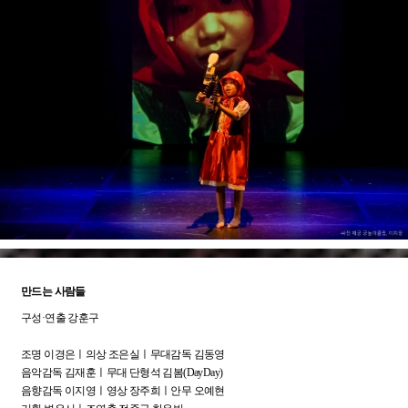
만드는 사람들
구성·연출 강훈구
조명 이경은ㅣ의상 조은실ㅣ무대감독 김동영
음악감독 김재훈ㅣ무대 단형석 김봄(DayDay)
음향감독 이지영ㅣ영상 장주희ㅣ안무 오예현