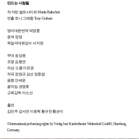
만드는 사람들
작 마틴 발트샤이트 Martin Baltscheit
연출 토니 그래함 Tony Graham
영어대본번역 박영훈
윤색 장영
독일어대본감수 서지영
무대 송성원
조명 김형연
의상·소품 이은경
작곡 장영규 김선 정중엽
음향 안세운
움직임 권영호
교육감독 이소선
출연
김민주 김서연 이동혁 황규찬 황순미
©International performing rights by Verlag fuer Kindertheater Weitendorf GmbH, Hamburg,
Germany.