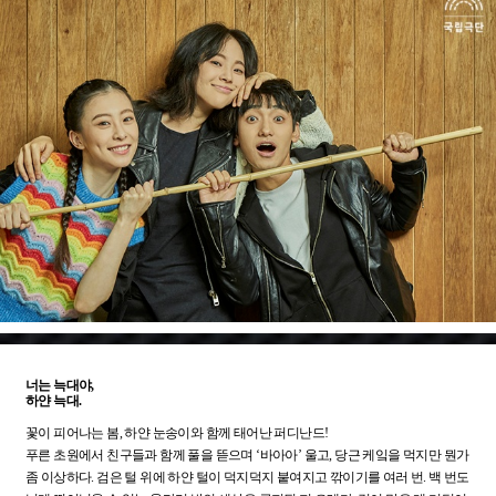
너는 늑대야,
하얀 늑대.
꽃이 피어나는 봄, 하얀 눈송이와 함께 태어난 퍼디난드!
푸른 초원에서 친구들과 함께 풀을 뜯으며 ‘바아아’ 울고, 당근 케잌을 먹지만 뭔가
좀 이상하다. 검은 털 위에 하얀 털이 덕지덕지 붙여지고 깎이기를 여러 번. 백 번도