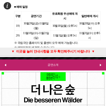
■ 예매 일정
유료회원 우선예매 개
구분
공연기간
일반예매 개시
시
10월29일(금)-11월8일
10월20일(수) 오후
1차
10월18일(월) 오후5시
(월)
5시
11월10일(수)-11월21일
11월3일(수) 오후5
2차
11월1일(월) 오후5시
(일)
시
※ 국립극단 홈페이지 및 콜센터 모두 예매 가능합니다.
※ 예매일정은 변경될 수 있습니다.
■ 코로나-19 관련 사회적 거리두기 4단계 지침에 따라 ‘동반자 외 좌석 한 칸 띄어 앉기’를 시범 운영합니다.
■ 국립극단 공연은 코로나-19 확산 방지를 위하여 ‘입장 전 체온측정', '모바일 문진표 작성' 등을 진행합니다. 번거로우시겠지만 평소보다 여유있게 공연장에 도착하셔서 협조하여 주시기 바랍니다.
■ 14세(중학생) 이상 관람가 입니다.
■ 할인 적용받은 분들은 할인정보에 대한 자세한 내용을 확인하시고 해당 할인의 증빙자료를 꼭 지참해 주시기 바랍니다.
■ 반드시 관람자 본인 아이디로 예매해 주시기 바랍니다.
■ 11/11(목) 15시, 11/14(일) 15시 회차에는 생중계 영상 촬영이 진행됩니다.
■ 유튜브 생중계 안내
■ 쾌적한 관람 환경을 위해 공연 시작 후 객석 입장은 불가하거나 최소화하여 운영합니다.
■ 함께 관람하시는 다른 관객의 안전을 위해 커튼콜을 포함한 공연 관람 중 과도한 환호 및 함성은 자제해 주시고 따뜻한 박수를 부탁드립니다.
■ 티켓 예매 및 객석 입장 규정을 숙지하지 못해 발생하는 책임은 관객 본인에게 있으며, 그로 인한 취소/환불/변경은 불가하오니 유념하시기 바랍니다.
■ 코로나-19 확진자 및 밀접접촉자 발생 시에는 부득이하게 공연이 중단 또는 취소될 수 있습니다.
■ 예매 개시 일정 및 공연 정보는 변경 가능성 있습니다.
▼ 이곳을 눌러 안내사항을 모두 확인해주시기 바랍니다 ▼
- 동반자 예매 시 4매까지 연석 구매 가능 (선택한 좌석 좌우로 공석 자동 생
매표소 이용은 공연 시작 1시간 30분 전부터 가능합니다.
청소년의 경우 나이 확인이 가능한 여권, 주민등록등본 등을 반드시 지참
할인 내역에 안내되어 있는 것처럼 관람 당일 예매 시 선택한 할인의 증빙
관람 당일 예매자 본인 신분증 및 예매번호를 꼭 지참하시기 바랍니다.
-배우들의 마이크(확성 없음) 착용 및 일부 조명의 조도 조정이 있으며 관람
- 일시: 11월 11일(목) 15시, 11월 14일(일) 15시
입장이 허용될 경우 다른 관객의 관람에 방해가 되지 않도록 본인 좌석 입
해당 일자 공연을 예매하신 경우 별도의 취소수수료 없이 전액 환불(티켓
성)
해 주시기 바랍니다.
으로만 할인 적용 확인되며, 증빙자료 미지참하시거나 적용되지 않는 경우
대리 수령 및 양도가 불가하며, 개인 간의 거래 및 양도에 의한 피해는 예매
시 시야방해 및 소음으로 공연 관람에 불편이 발생할 수 있으니 예매 시 참
- 방법: 공연실황 유튜브 생중계
장은 불가하며, 입장 시 안내받은 좌석 위치에 따라 일부 시야제한이 발생
구매 금액의 100%)이 진행되며 자세한 환불절차는 별도로 안내 드릴 예정
관람연령에 맞지 않거나 나이 확인이 불가한 경우, 보호자의 동반 여부와
정가 기준의 차액을 지불하셔야 티켓 수령 가능합니다.
처 및 공연장에서 해결이 불가합니다.
고해 주시기 바랍니다.
- 매체: 국립극단 공식 유튜브 채널 www.youtube.com/user/ntckmaster
할 수 있습니다. 공연 중 퇴장 시에도 재입장이 불가할 수 있습니다.
입니다.
공연소개
관계없이 티켓이 있더라도 입장은 불가하며 관련 취소/환불/변경이 되지
(※할인가가 동일하더라도 관람 당일 현장에서 변경 적용되지 않습니다.)
※ 별도의 예약 없이 무료로 관람 가능하며, 중계시간 외 관람은 불가합니
않사오니 참고하시기 바랍니다.
다.
※ 유튜브 생중계 회차에는 객석 내에서 실황 촬영 및 생중계가 진행됩니
다. 해당 회차 예매 시 참고 부탁드립니다