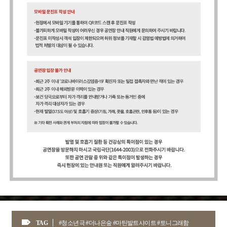
TAG
#청소년극 #더나은숲 #마틴발트샤이트 #토니그래함