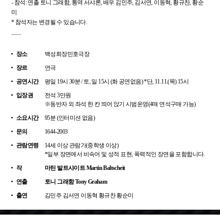
- 참석: 연출 토니 그래함, 통역 서샤론, 배우 김민주, 김서연, 이동혁, 황규찬, 황순
미
* 참석자는 변경될 수 있습니다.
장소
백성희장민호극장
장르
연극
공연시간
평일 19시 30분 / 토, 일 15시 (화 공연없음) *단, 11.11.(목) 15시
입장권
전석 3만원
※동반자 외 좌석 한 칸 띄어 앉기 시범운영(4매 연석구매 가능)
소요시간
95분 (인터미션 없음)
문의
1644-2003
관람연령
14세 이상 관람가(중학생 이상)
*일부 장면에서 비속어 및 성적 표현, 폭력적인 장면을 포함합니다.
작
마틴 발트샤이트 Martin Baltscheit
연출
토니 그래함 Tony Graham
출연
김민주 김서연 이동혁 황규찬 황순미