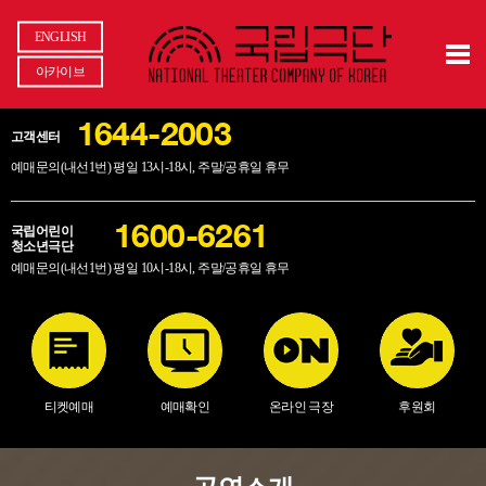
ENGLISH
아카이브
1644-2003
고객센터
예매문의(내선1번) 평일 13시-18시, 주말/공휴일 휴무
국립어린이
1600-6261
청소년극단
예매문의(내선1번) 평일 10시-18시, 주말/공휴일 휴무
티켓예매
예매확인
온라인 극장
후원회