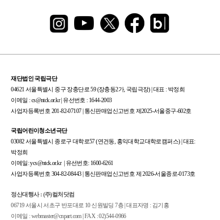
재단법인 국립극단
04621 서울특별시 중구 장충단로 59 (장충동2가, 국립극장) | 대표 : 박정희
이메일 : cs@ntck.or.kr | 유선번호 : 1644-2003
사업자등록번호 201-82-07107 | 통신판매업신고번호 제2025-서울중구-602호
국립어린이청소년극단
03082 서울특별시 종로구 대학로57 (연건동, 홍익대학교대학로캠퍼스) | 대표:
박정희
이메일: ycs@ntck.or.kr | 유선번호: 1600-6261
사업자등록번호 304-82-08443 | 통신판매업신고번호 제 2026-서울종로-0173호
정산대행사 : (주)컬처닷컴
06719 서울시 서초구 반포대로 10 신원빌딩 7층 | 대표자명 : 김기홍
이메일 : webmaster@cnpart.com | FAX : 02)544-0966