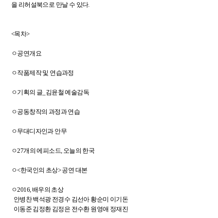
을 리허설북으로 만날 수 있다.
<목차>
ㅇ
공연개요
ㅇ
작품제작 및 연습과정
ㅇ
기획의 글_김윤철 예술감독
ㅇ
공동창작의 과정과 연습
ㅇ
무대디자인과 안무
ㅇ
27개의 에피소드, 오늘의 한국
ㅇ
<한국인의 초상> 공연 대본
ㅇ
2016, 배우의 초상
안병찬 백석광 전경수 김선아 황순미 이기돈
이동준 김정환 김정은 전수환 원영애 정재진