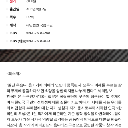
정가
7,000원
출간일
2016년 9월 9일
쪽수
132쪽
제작
재단법인 국립극단
ISBN
979-11-85389-28-8
ISBN (세트)
979-11-85389-07-3
<책소개>
"일단 우습다. 웃기기에 비애와 연민이 증폭된다. 모두의 어깨를 누르는 삶
의 무게에 공감하다 보면 희망을 향한 의지를 나누게 된다." - 세계일보
'한국인은 누구인가?"라는 질문은 국립극단이 꾸준이 탐구해야 할 주제이
며 대한민국 국민의 정체성에 대한 질문이기도 하다. 이 시대를 사는 우리들
의 비겁함과 부패함에 대한 자기 성찰과 자기 응시로부터 시작한 연극 <한
국인의 초상>은 1인 작가에게 의존하던 기존 창작 방식을 다변화하여, 참여
자 모두가 가진 작가적 역량을 집약하는 공동창작 방식으로 대본을 만들어
나갔다. 총 27개의 에피소드의 옴니버스 구성으로 공연된 작품의 창작 과정