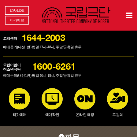
ENGLISH
아카이브
1644-2003
고객센터
예매문의(내선1번) 평일 13시-18시, 주말/공휴일 휴무
국립어린이
1600-6261
청소년극단
예매문의(내선1번) 평일 10시-18시, 주말/공휴일 휴무
티켓예매
예매확인
온라인 극장
후원회