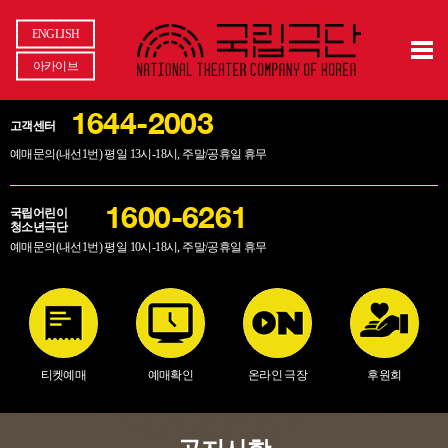
ENGLISH
아카이브
1644-2003
고객센터
예매문의(내선1번) 평일 13시-18시, 주말/공휴일 휴무
국립어린이
1600-6261
청소년극단
예매문의(내선1번) 평일 10시-18시, 주말/공휴일 휴무
티켓예매
예매확인
온라인 극장
후원회