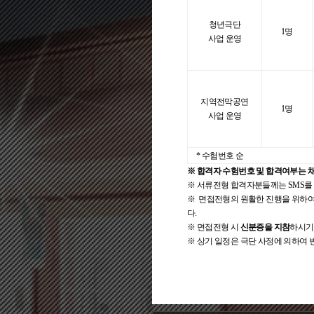
청년극단
1명
사업 운영
지역전막공연
1명
사업 운영
* 수험번호 순
※ 합격자 수험번호 및 합격여부는 
※ 서류전형 합격자분들께는 SMS를 
※ 면접전형의 원활한 진행을 위하
다.
※ 면접전형 시
신분증을 지참
하시기 
※ 상기 일정은 극단 사정에 의하여 