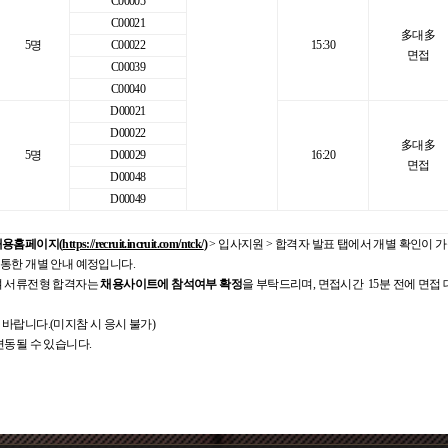
C00005
C00021
多대多
5명
C00022
15:30
면접
C00039
C00040
D00021
D00022
多대多
5명
D00029
16:20
면접
D00048
D00049
채용홈페이지(
https://recruit.incruit.com/ntck/
)
> 입사지원 > 합격자 발표 탭에서 개별 확인이 
통한 개별 안내 예정입니다.
여 서류전형 합격자는
채용사이트에 참석여부 확정
을 부탁드리며, 면접시간 15분 전에 면접
바랍니다.(미지참 시 응시 불가)
변동될 수 있습니다.