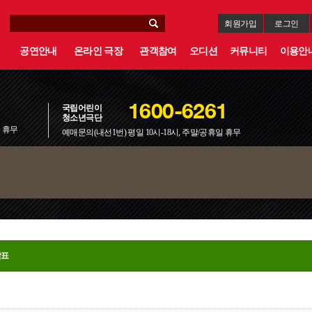
회원가입
로그인
공연안내
온라인 극장
관객참여
오디션
커뮤니티
이용안
국립어린이
1600-6261
청소년극단
일 휴무
예매문의(내선1번) 평일 10시-18시, 주말/공휴일 휴무
발표