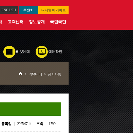
ENGLISH
후원회
디지털
아카이브
내
고객센터
정보공개
국립극단
티켓예매
예매확인
>
커뮤니티
>
공지사항
등록일
2025.07.14
조회
1790