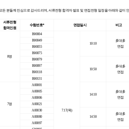
모든 분들께 진심으로 감사드리며, 서류전형 합격자 발표 및 면접전형 일정을 아래와 같이 
서류전형
수험번호*
면접일시
비고
합격인원
B00004
B00049
多대多
10:10
면접
B00055
B00075
8명
B00079
B00097
多대多
10:50
B00118
면접
B00131
A00001
A00005
多대多
14:10
면접
A00006
7명
A00021
A00030
7.17(목)
多대多
A00080
14:50
면접
A00097