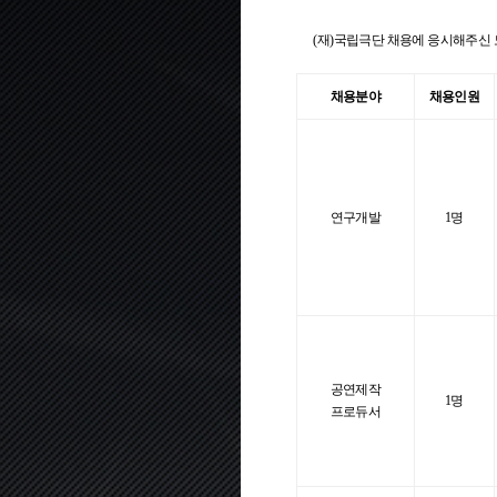
(재)국립극단 채용에 응시해주신 
채용분야
채용인원
연구개발
1명
공연제작
1명
프로듀서