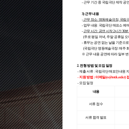
- 근무 기간 중 국립극단 제작 공
3) 근무 내용
-
근무 장소: 명동예술극장, 국립
- 업무 내용: 국립극단 매표소 예
-
근무 시간: 공연 시작 2시간 30분
(주로 평일 저녁, 주말·공휴일 오
- 휴무는 공연 없는 날을 기준으로
(국립극단 명동예술극장: 매주 화요
※ 근무 내용 공연에 따라 일부 
2. 전형 방법 및 모집 일정
- 제출 서류 : 국립극단 매표안내원 
- 지원 방법 : 이메일(cs@ntck.or
- 모집 일정
내용
서류 접수
서류 합격 발표