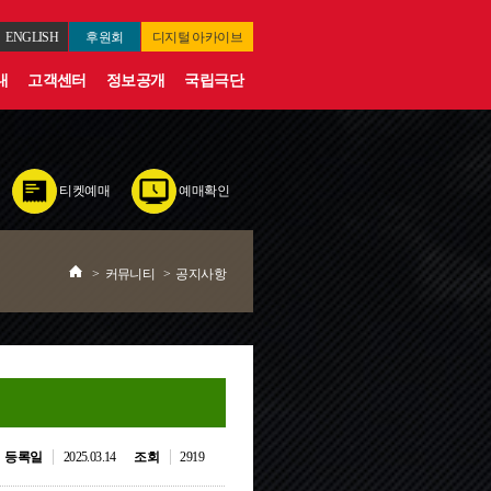
ENGLISH
후원회
디지털
아카이브
내
고객센터
정보공개
국립극단
티켓예매
예매확인
>
커뮤니티
>
공지사항
등록일
2025.03.14
조회
2919