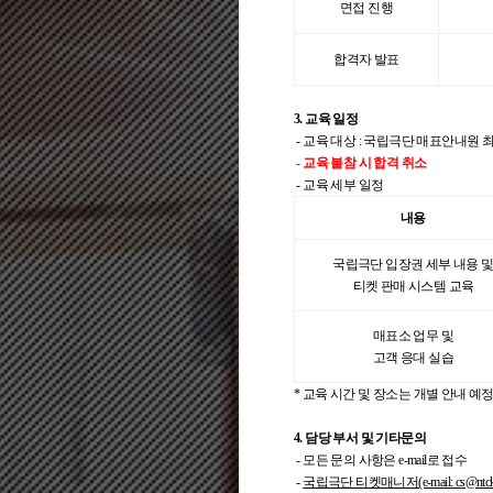
면접 진행
합격자 발표
3. 교육 일정
- 교육 대상 : 국립극단 매표안내원 
- 교육 불참 시 합격 취소
- 교육 세부 일정
내용
국립극단 입장권 세부 내용 
티켓 판매 시스템 교육
매표소 업무 및
고객 응대 실습
* 교육 시간 및 장소는 개별 안내 예
4. 담당 부서 및 기타문의
- 모든 문의 사항은 e-mail로 접수
-
국립극단 티켓매니저(e-mail: cs@ntck.o