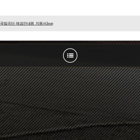
년_국립극단_매표안내원_지원서.hwp
다음