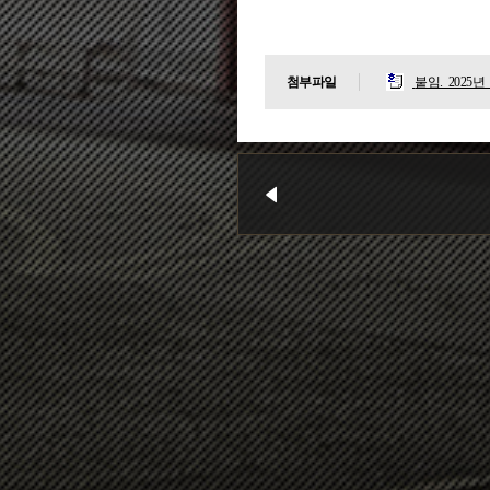
첨부파일
붙임._2025
목록