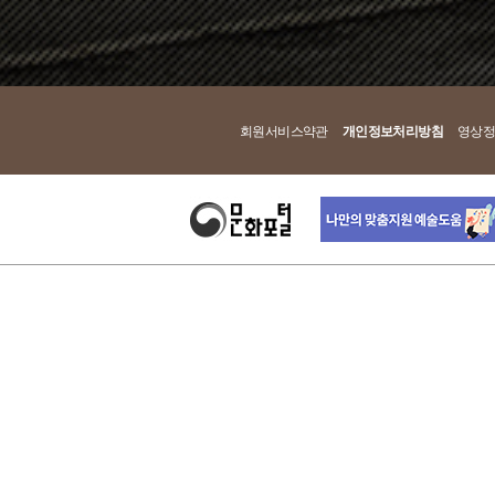
회원서비스약관
개인정보처리방침
영상정
재단법인 국립극단
04621 서울특별시 중구 장충단로 59 (장충동2가, 국립극
이메일 : cs@ntck.or.kr | 유선번호 : 1644-2003
사업자등록번호 201-82-07107 | 통신판매업신고번호 제
COPYRIGHT 2014 NATIONAL THEATER COMPANY 
정산대행사 : (주)컬처닷컴
06719 서울시 서초구 반포대로 10 신원빌딩 7층 | 대표
이메일 : webmaster@cnpart.com | FAX : 02)544-0966