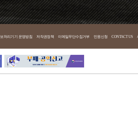
보처리기기 운영방침
저작권정책
이메일무단수집거부
민원신청
CONTACT US
국립어린이청소년극단
장) | 대표 : 박정희
03082 서울특별시 종로구 대학로57 (연건동, 홍익
이메일: ycs@ntck.or.kr | 유선번호: 1600-6261
2025-서울중구-602호
사업자등록번호 304-82-08443 | 통신판매업신고번호 
OF KOREA. ALL RIGHTS RESERVED.
자명 : 김기홍