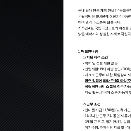
국내 최대 연극 제작 단체인 ‘국립극
국립극단은 1950년에 창단되어 70
하며 관객과 소통해 왔습니다.
2025년 4월, 국립극장으로의 이전
밝은 에너지와 성실한 자세로 국립극
1. 매표안내원
1) 지원 자격 조건
- 학력 및 성별 제한 없음
- 연령제한: 19세 이상 성인 (200
- 매표소 근무에 대한 책임감과 
-
공연 일정
에
따라 주
4
회 이상
(
주
-
국립극단 서비스 교육 이수 가
- 엑셀 활용, 외국어 소통 가능자
2) 근무 조건
- 안내원 시급 11,500원 (교육 기간 
- 1회 3시간 근무, 2회 공연 시
- 6개월 근무 후, 장기안내원 승급
- 야간수당, 주휴수당 지급 및 4대