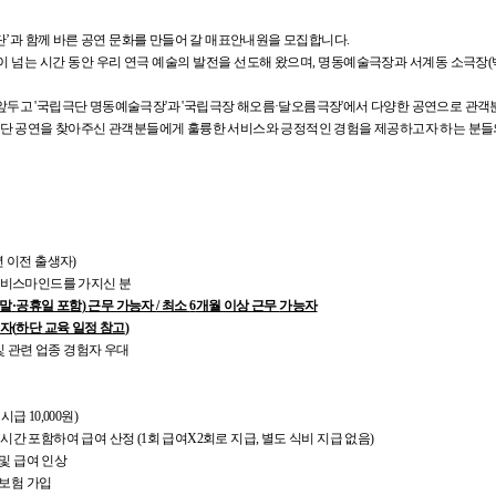
단’과 함께 바른 공연 문화를 만들어 갈 매표안내원을 모집합니다.
년이 넘는 시간 동안 우리 연극 예술의 발전을 선도해 왔으며, 명동예술극장과 서계동 소극장
을 앞두고 '국립극단 명동예술극장'과 '국립극장 해오름·달오름극장'에서 다양한 공연으로 관객
단 공연을 찾아주신 관객분들에게 훌륭한 서비스와 긍정적인 경험을 제공하고자 하는 분들의
6년 이전 출생자)
서비스마인드를 가지신 분
말
·
공휴일 포함
)
근무 가능자
/
최소
6
개월 이상 근무
가능자
능자
(
하단 교육 일정 참고
)
 및 관련 업종 경험자 우대
시급 10,000원)
 휴게시간 포함하여 급여 산정 (1회 급여X2회로 지급, 별도 식비 지급 없음)
 및 급여 인상
 보험 가입