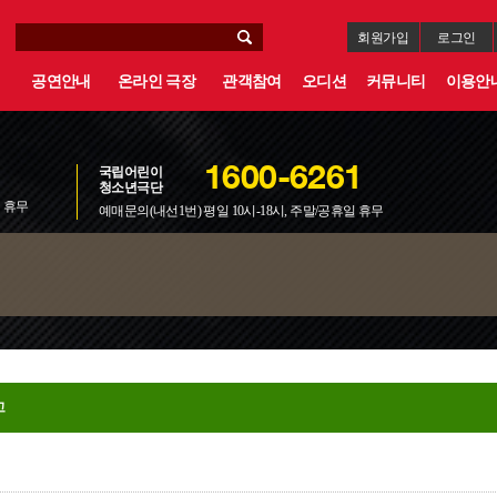
회원가입
로그인
공연안내
온라인 극장
관객참여
오디션
커뮤니티
이용안
국립어린이
1600-6261
청소년극단
일 휴무
예매문의(내선1번) 평일 10시-18시, 주말/공휴일 휴무
고