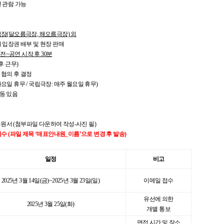
연 관람 가능
극장(달오름극장, 해오름극장) 외
매 입장권 배부 및 현장 판매
 전~공연 시작 후 30분
후 근무)
 협의 후 결정
일 휴무 / 국립극장: 매주 월요일 휴무)
변동 있음
지원서 (첨부파일 다운하여 작성-사진 필)
.kr) 접수 (파일 제목 ‘매표안내원_이름’으로 변경 후 발송)
일정
비고
2025년 3월 14일(금)~2025년 3월 23일(일)
이메일 접수
유선에 의한
2025년 3월 25일(화)
개별 통보
면접 시간 및 장소