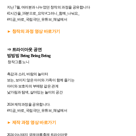
지난 7월, 여러분과 나누었던 창작의 과정을 공유합니다
#2시간을_16분으로_요약 #그러니_함께_나눠요_
#지금_바로_국립극단_유튜브_채널에서
► 창작의 과정 영상 바로가기
⇒ 트라이아웃 공연
빙빙빙 Being Being Being
창작그룹 노니
촉감과 소리, 바람의 놀이터
보는, 보이지 않은 아이와 가족이 함께 즐기는
아이와 보호자의 부메랑 같은 관계
낯가림과 탐색, 살아있는 놀이의 공간
2024 제작과정을 공유합니다.
#지금_바로_국립극단_유튜브_채널에서
► 제작 과정 영상 바로가기
2024 아시테지 국제여름축제 트라이아웃