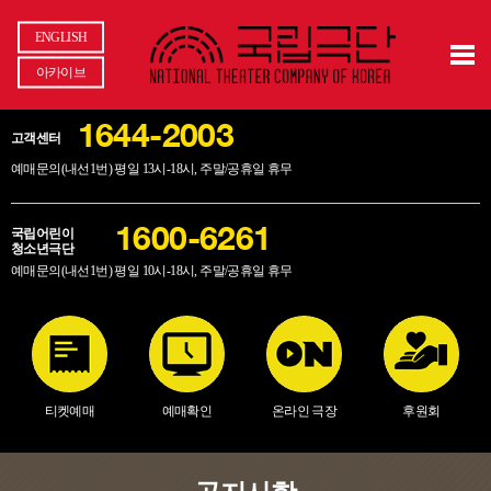
ENGLISH
아카이브
1644-2003
고객센터
예매문의(내선1번) 평일 13시-18시, 주말/공휴일 휴무
국립어린이
1600-6261
청소년극단
예매문의(내선1번) 평일 10시-18시, 주말/공휴일 휴무
티켓예매
예매확인
온라인 극장
후원회