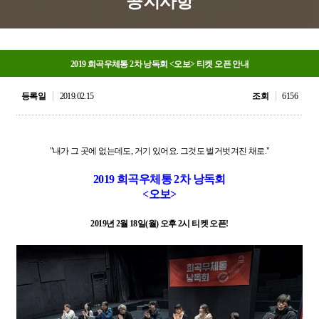
공지사항
2019 희곡우체통 2차 낭독회 <오보> 티켓 오픈 안내
등록일
2019.02.15
조회
6156
"내가 그 곳에 없는데도, 거기 있어요. 그것도 벌거벗겨진 채로."
2019 희곡우체통 2차 낭독회
<오보>
2019년 2월 18일(월) 오후 2시 티켓 오픈!