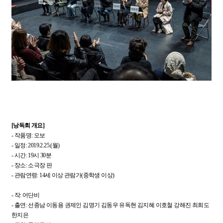
[낭독회 개요]
- 작품명: 오보
- 일정: 2019.2.25.(월)
- 시간: 19시 30분
- 장소: 소극장 판
- 관람연령: 14세 이상 관람가(중학생 이상)
- 작: 어단비
- 출연: 선종남 이동용 권제인 김명기 김동우 유독현 김지혜 이호철 강해진 최희도
한지은