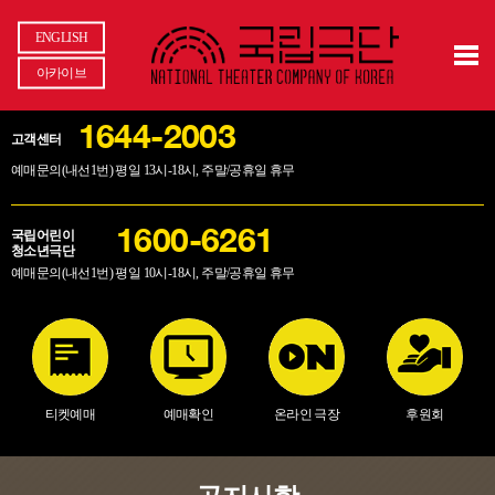
ENGLISH
아카이브
1644-2003
고객센터
예매문의(내선1번) 평일 13시-18시, 주말/공휴일 휴무
국립어린이
1600-6261
청소년극단
예매문의(내선1번) 평일 10시-18시, 주말/공휴일 휴무
티켓예매
예매확인
온라인 극장
후원회