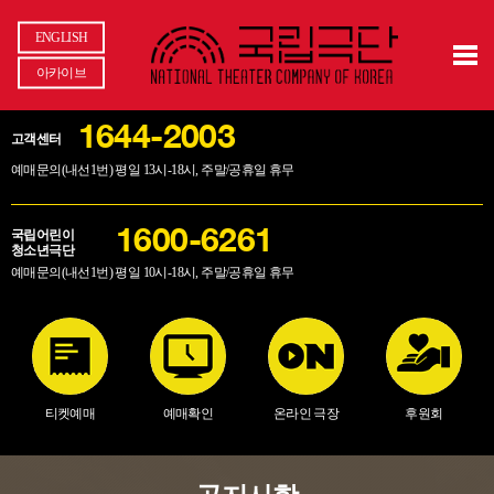
ENGLISH
아카이브
1644-2003
고객센터
예매문의(내선1번) 평일 13시-18시, 주말/공휴일 휴무
국립어린이
1600-6261
청소년극단
예매문의(내선1번) 평일 10시-18시, 주말/공휴일 휴무
티켓예매
예매확인
온라인 극장
후원회