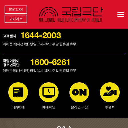
ENGLISH
아카이브
1644-2003
고객센터
예매문의(내선1번) 평일 13시-18시, 주말/공휴일 휴무
국립어린이
1600-6261
청소년극단
예매문의(내선1번) 평일 10시-18시, 주말/공휴일 휴무
티켓예매
예매확인
온라인 극장
후원회