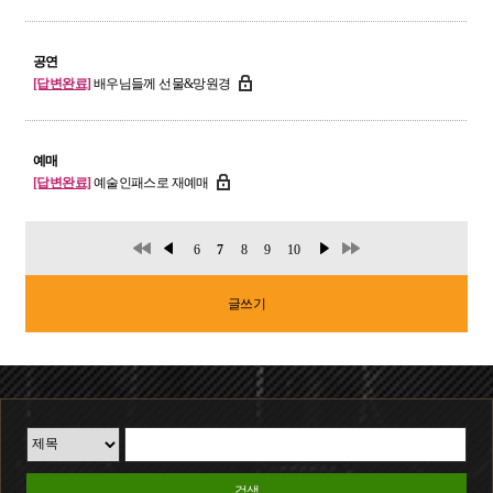
공연
[답변완료]
배우님들께 선물&망원경
예매
[답변완료]
예술인패스로 재예매
6
7
8
9
10
글쓰기
검색