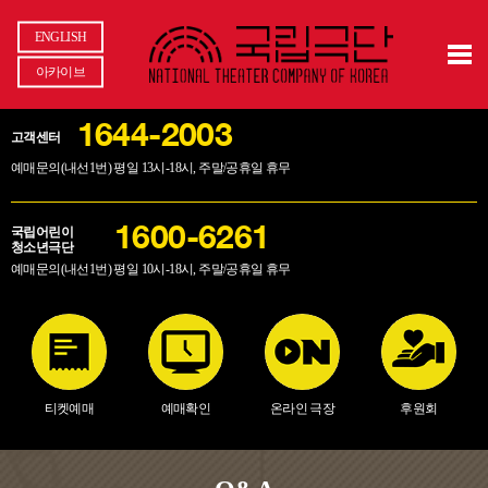
ENGLISH
아카이브
1644-2003
고객센터
예매문의(내선1번) 평일 13시-18시, 주말/공휴일 휴무
국립어린이
1600-6261
청소년극단
예매문의(내선1번) 평일 10시-18시, 주말/공휴일 휴무
티켓예매
예매확인
온라인 극장
후원회