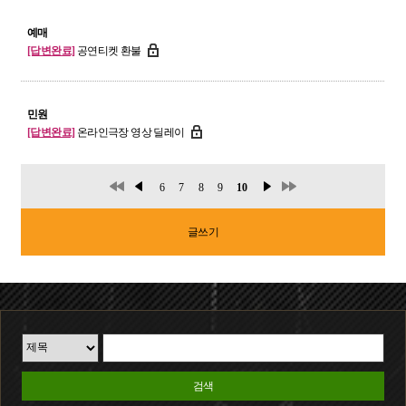
예매
[답변완료]
공연티켓 환불
민원
[답변완료]
온라인극장 영상 딜레이
6
7
8
9
10
글쓰기
검색