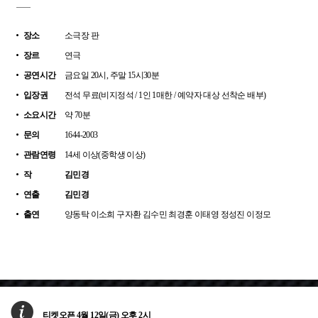
장소
소극장 판
장르
연극
공연시간
금요일 20시, 주말 15시30분
입장권
전석 무료(비지정석 / 1인 1매한 / 예약자 대상 선착순 배부)
소요시간
약 70분
문의
1644-2003
관람연령
14세 이상(중학생 이상)
작
김민경
연출
김민경
출연
양동탁 이소희 구자환 김수민 최경훈 이태영 정성진 이정모
티켓오픈 4월 12일(금) 오후 2시