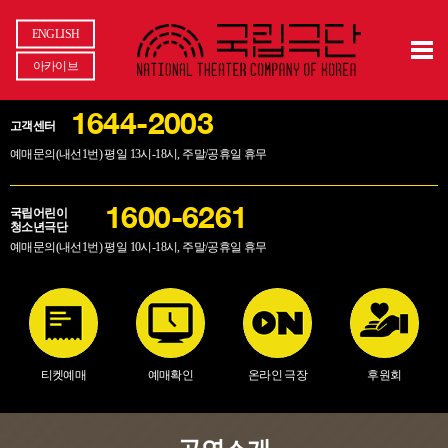
ENGLISH
아카이브
1644-2003
고객센터
예매문의(내선1번) 평일 13시-18시, 주말/공휴일 휴무
국립어린이
1600-6261
청소년극단
예매문의(내선1번) 평일 10시-18시, 주말/공휴일 휴무
티켓예매
예매확인
온라인 극장
후원회