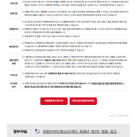
첨부파일
국립어린이청소년극단_2026년_제1차_채용_공고문.hwp