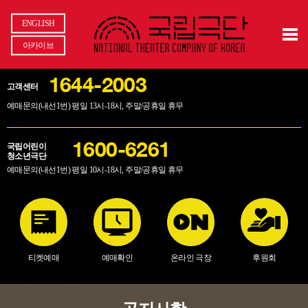
ENGLISH
아카이브
1644-2003
고객센터
예매문의(내선1번) 평일 13시-18시, 주말/공휴일 휴무
국립어린이
1600-6261
청소년극단
예매문의(내선1번) 평일 10시-18시, 주말/공휴일 휴무
티켓예매
예매확인
온라인 극장
후원회