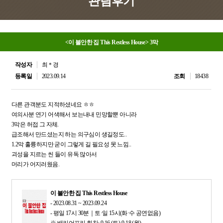
관람후기
<이 불안한 집 This Restless House> 3막
작성자
최＊경
등록일
2023.09.14
조회
18438
다른 관객분도 지적하셨네요 ㅎㅎ
여의사분 연기 어색해서 보는내내 민망할뿐 아니라
3막은 허접 그 자체.
급조해서 만드셨는지 하는 의구심이 생길정도..
1.2막 훌륭하지만 굳이 그렇게 길 필요성 못 느낌..
괴성을 지르는 씬 들이 유독 많아서
머리가 어지러웠음.
이 불안한 집 This Restless House
-
2023.08.31 ~ 2023.09.24
-
평일 17시 30분｜토·일 15시(화·수 공연없음)
※ 배리어프리 회차: 9.16.(토)-9.18.(월)