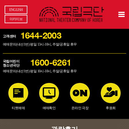
ENGLISH
아카이브
1644-2003
고객센터
예매문의(내선1번) 평일 13시-18시, 주말/공휴일 휴무
국립어린이
1600-6261
청소년극단
예매문의(내선1번) 평일 10시-18시, 주말/공휴일 휴무
티켓예매
예매확인
온라인 극장
후원회